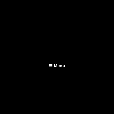
ALEX TIVENYS
Menu