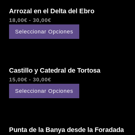
Arrozal en el Delta del Ebro
Rango
18,00
€
-
30,00
€
de
Este
Seleccionar Opciones
precios:
producto
desde
tiene
18,00€
múltiples
hasta
variantes.
Castillo y Catedral de Tortosa
30,00€
Las
opciones
Rango
15,00
€
-
30,00
€
se
de
Este
Seleccionar Opciones
pueden
precios:
producto
elegir
desde
tiene
en
15,00€
múltiples
la
hasta
variantes.
Punta de la Banya desde la Foradada
página
30,00€
Las