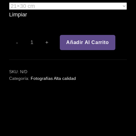
desde
20,00€
Limpiar
hasta
22,00€
Añadir Al Carrito
PUESTA
DE
SOL
EN
EL
SKU:
N/D
TRABUCADOR
Categoría:
Fotografías Alta calidad
DEL
DELTA
DEL
EBRO
DESCRIPCIÓN
CANTIDAD
INFORMACIÓN ADICIONAL