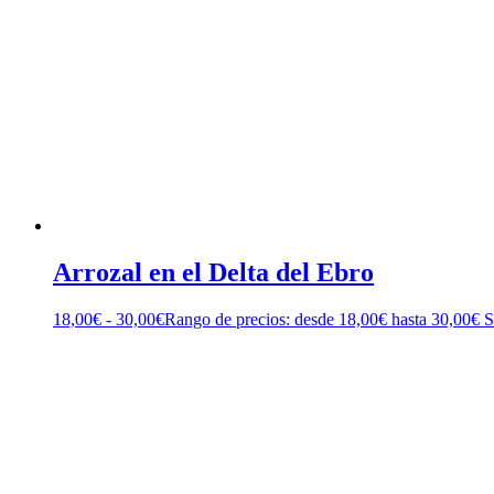
Arrozal en el Delta del Ebro
18,00
€
-
30,00
€
Rango de precios: desde 18,00€ hasta 30,00€
S