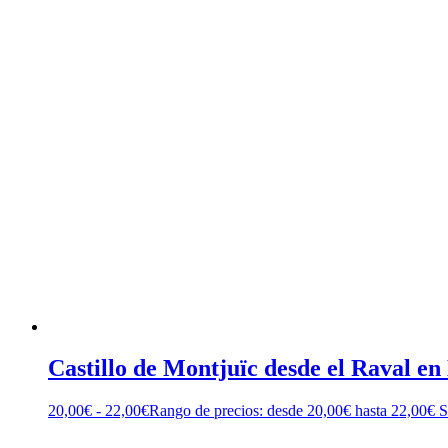
Castillo de Montjuïc desde el Raval en
20,00
€
-
22,00
€
Rango de precios: desde 20,00€ hasta 22,00€
S