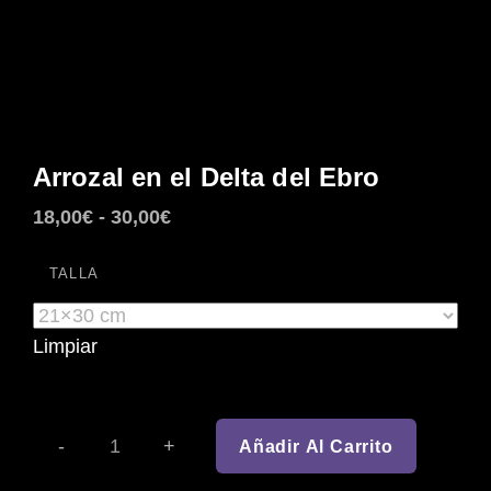
Arrozal en el Delta del Ebro
Rango
18,00
€
-
30,00
€
de
TALLA
precios:
desde
18,00€
Limpiar
hasta
30,00€
Añadir Al Carrito
ARROZAL
EN