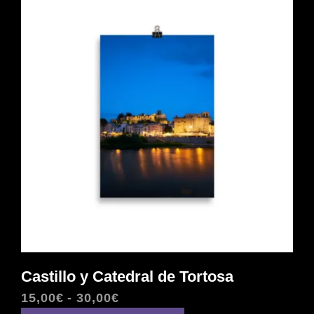
25,00€
Las
opciones
se
pueden
elegir
en
la
página
de
producto
Castillo y Catedral de Tortosa
Rango
15,00
€
-
30,00
€