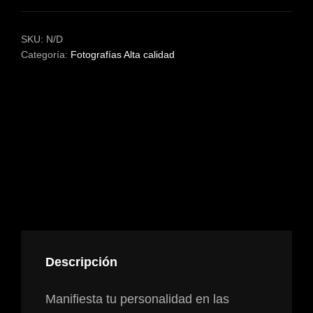
EL
DELTA
DEL
SKU:
N/D
EBRO
Categoría:
Fotografías Alta calidad
CANTIDAD
DESCRIPCIÓN
INFORMACIÓN ADICIONAL
VALORACIONES (0)
Descripción
Manifiesta tu personalidad en las