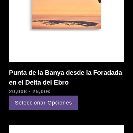
Punta de la Banya desde la Foradada
en el Delta del Ebro
Rango
20,00
€
-
25,00
€
de
Este
Seleccionar Opciones
precios:
producto
desde
tiene
20,00€
múltiples
hasta
variantes.