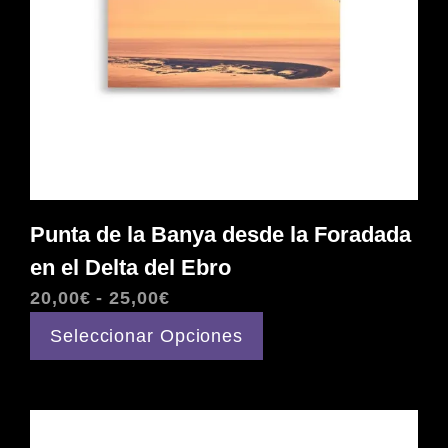
en
la
página
de
producto
Punta de la Banya desde la Foradada
en el Delta del Ebro
Rango
20,00
€
-
25,00
€
de
Este
Seleccionar Opciones
precios:
producto
desde
tiene
20,00€
múltiples
hasta
variantes.