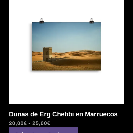
25,00€
Las
opciones
se
pueden
elegir
en
la
página
de
producto
Dunas de Erg Chebbi en Marruecos
Rango
20,00
€
-
25,00
€
de
Este