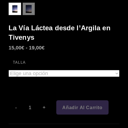
La Vía Láctea desde l’Argila en
Tivenys
Rango
15,00
€
-
19,00
€
de
TALLA
precios:
desde
15,00€
hasta
19,00€
-
+
Añadir Al Carrito
LA
VÍA
LÁCTEA
DESDE